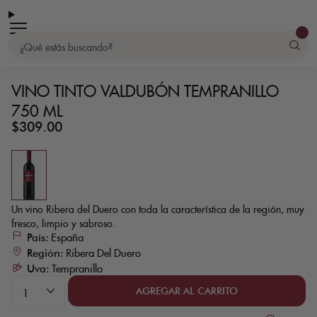
Ir
directamente
Abrir menú
al
contenido
Utiliza
las
flechas
VINO TINTO VALDUBÓN TEMPRANILLO
izquierda/derecha
para
navegar
750 ML
por
la
Precio
$309.00
presentación
habitual
o
deslízate
hacia
la
izquierda/derecha
si
usas
un
dispositivo
móvil
Un vino Ribera del Duero con toda la característica de la región, muy
fresco, limpio y sabroso.
País:
España
Región:
Ribera Del Duero
Uva:
Tempranillo
AGREGAR AL CARRITO
1